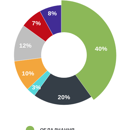
8%
7%
12%
40%
10%
3%
20%